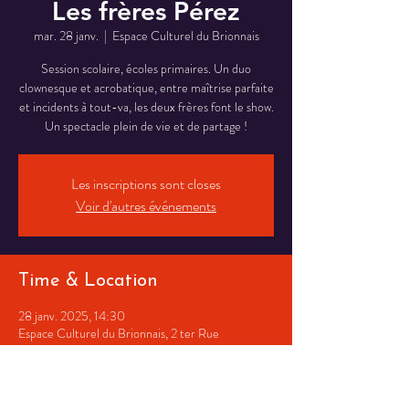
Les frères Pérez
mar. 28 janv.
  |  
Espace Culturel du Brionnais
Session scolaire, écoles primaires. Un duo
clownesque et acrobatique, entre maîtrise parfaite
et incidents à tout-va, les deux frères font le show.
Un spectacle plein de vie et de partage !
Les inscriptions sont closes
Voir d'autres événements
Time & Location
28 janv. 2025, 14:30
Espace Culturel du Brionnais, 2 ter Rue
Gambetta, 71170 Chauffailles, France
Share This Event