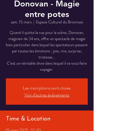
Donovan - Magie
entre potes
sam. 15 mars
  |  
Espace Culturel du Brionnais
Quand il quitte la rue pour la scène, Donovan,
magicien de 24 ans, offre un spectacle de magie
bien particulier dans lequel les spectateurs passent
par toutes les émotions : joie, rire, surprise,
tristesse…
C’est un véritable show dans lequel il va vous faire
voyager.
Les inscriptions sont closes
Voir d'autres événements
Time & Location
15 mars 2025, 20:30